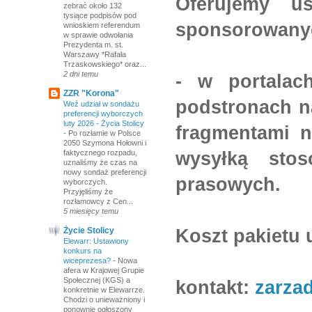
Oferujemy us
zebrać około 132
tysiące podpisów pod
sponsorowany
wnioskiem referendum
w sprawie odwołania
Prezydenta m. st.
Warszawy *Rafała
Trzaskowskiego* oraz...
2 dni temu
- w portalac
ZZR "Korona"
podstronach na
Weź udział w sondażu
preferencji wyborczych
luty 2026 - Życia Stolicy
fragmentami n
-
Po rozłamie w Polsce
2050 Szymona Hołowni i
wysyłką stos
faktycznego rozpadu,
uznaliśmy że czas na
nowy sondaż preferencji
prasowych.
wyborczych.
Przyjęliśmy że
rozłamowcy z Cen...
5 miesięcy temu
Koszt pakietu 
Życie Stolicy
Elewarr: Ustawiony
konkurs na
wiceprezesa?
-
Nowa
afera w Krajowej Grupie
Społecznej (KGS) a
kontakt:
zarza
konkretnie w Elewarrze.
Chodzi o unieważniony i
ponownie ogłoszony