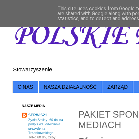
This site uses cookies from Google to
are shared with Google along with pe
statistics, and to detect and address
POLSKIE 
Stowarzyszenie
O NAS
NASZA DZIAŁALNOŚĆ
ZARZĄD
NASZE MEDIA
PAKIET SP
SERWIS21
Życie Stolicy: 60 dni na
MEDIACH
podpis ws. odwołania
prezydenta
Trzaskowskiego.
-
Tylko 60 dni, żeby