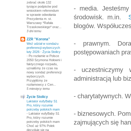
zebrać około 132
- media. Jesteśmy 
tysiące podpisów pod
wnioskiem referendum
w sprawie odwołania
środowisk. m.in.
Prezydenta m. st.
Warszawy *Rafała
blogów. Współuczes
Trzaskowskiego* oraz...
3 dni temu
ZZR "Korona"
- prawnym. Dora
Weź udział w sondażu
preferencji wyborczych
postępowaniach praw
luty 2026 - Życia Stolicy
-
Po rozłamie w Polsce
2050 Szymona Hołowni i
faktycznego rozpadu,
- uczestniczymy
uznaliśmy że czas na
nowy sondaż preferencji
wyborczych.
administracją lub b
Przyjęliśmy że
rozłamowcy z Cen...
5 miesięcy temu
- charytatywnych. 
Życie Stolicy
Laktator eufyBaby S1
Pro, który rozumie
potrzeby polskich mam
- biznesowych. Pom
-
Laktator eufyBaby S1
Pro, który rozumie
zajmujących się ha
potrzeby polskich mam
Choć aż 97% Polek
decyduje się na