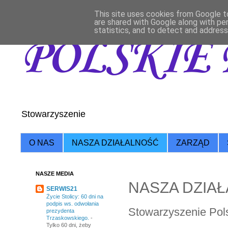
This site uses cookies from Google to
are shared with Google along with pe
statistics, and to detect and address
POLSKIE 
Stowarzyszenie
O NAS
NASZA DZIAŁALNOŚĆ
ZARZĄD
NASZE MEDIA
NASZA DZIA
SERWIS21
Życie Stolicy: 60 dni na
podpis ws. odwołania
Stowarzyszenie Pols
prezydenta
Trzaskowskiego.
-
Tylko 60 dni, żeby