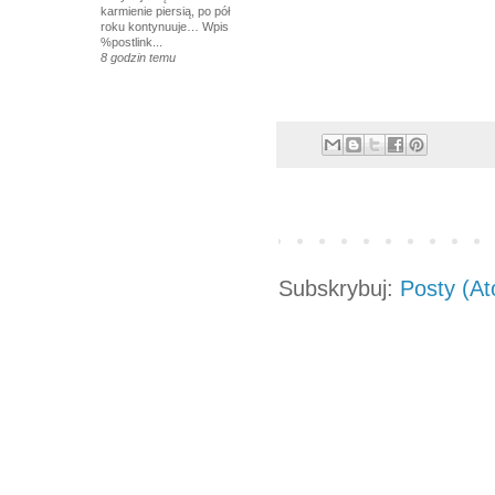
karmienie piersią, po pół
roku kontynuuje… Wpis
%postlink...
8 godzin temu
Subskrybuj:
Posty (A